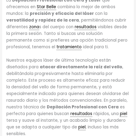
La
Depilación Profesional con Cera y Láser
que
ofrecemos en
Star Belle
combina lo mejor de ambos
mundos: la
precisión y eficacia del láser
con la
versatilidad y rapidez de la cera
, permitiéndonos cubrir
diferentes
zona
s del cuerpo con
resultados
visibles desde
la primera sesión. Tanto si buscas una solución
permanente como si prefieres una opción tradicional pero
profesional, tenemos el
tratamiento
ideal para ti.
Nuestros equipos láser de última tecnología están
diseñados para
atacar directamente la raíz del vello
,
debilitándola progresivamente hasta eliminarla por
completo. Este proceso es altamente eficaz para reducir
la densidad del vello de forma permanente, y está
especialmente indicado para quienes desean olvidarse del
rasurado diario y los métodos convencionales. En paralelo,
nuestra técnica de
Depilación Profesional con Cera
es
perfecta para quienes buscan
resultados
rápidos, una
piel
tersa y suave al instante, y un acabado limpio y duradero
que se adapta a cualquier tipo de
piel
, incluso las más
sensibles.