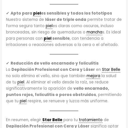
✔
Apto para
piel
es sensibles y todos los fototipos
Nuestro sistema de
láser de triple onda
permite tratar de
forma segura tanto
piel
es claras como oscuras, incluso
bronceadas, sin riesgo de quemaduras o
mancha
s. Es ideal
para personas con
piel
sensible
, con tendencia a
irritaciones o reacciones adversas a la cera o el afeitado.
✔
Reducción de vello encarnado y foliculitis
La
Depilación Profesional con Cera y Láser
en
Star Belle
no solo elimina el vello, sino que también
mejora
la salud
de tu
piel
. Al eliminar el vello desde la raíz, se reduce
significativamente la aparición de
vello encarnado,
puntos rojos, foliculitis o poros obstruidos
, permitiendo
que tu
piel
respire, se renueve y luzca más uniforme.
En resumen, elegir
Star Belle
para tu
tratamiento
de
Depilación Profesional con Cera y Láser
significa optar