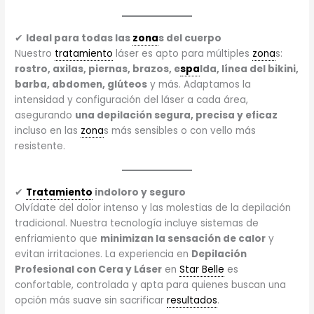
✔
Ideal para todas las
zona
s del cuerpo
Nuestro
tratamiento
láser es apto para múltiples
zona
s:
rostro, axilas, piernas, brazos, e
spa
lda, línea del bikini,
barba, abdomen, glúteos
y más. Adaptamos la
intensidad y configuración del láser a cada área,
asegurando
una depilación segura, precisa y eficaz
incluso en las
zona
s más sensibles o con vello más
resistente.
✔
Tratamiento
indoloro y seguro
Olvídate del dolor intenso y las molestias de la depilación
tradicional. Nuestra tecnología incluye sistemas de
enfriamiento que
minimizan la sensación de calor
y
evitan irritaciones. La experiencia en
Depilación
Profesional con Cera y Láser
en
Star Belle
es
confortable, controlada y apta para quienes buscan una
opción más suave sin sacrificar
resultados
.