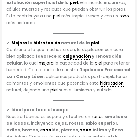
exfoliación superficial de la
piel
, eliminando impurezas,
células muertas y residuos que pueden obstruir los poros.
Esto contribuye a una
piel
más limpia, fresca y con un
tono
más uniforme.
✔
Mejora
la
hidratación
natural de la
piel
Contrario a lo que muchos creen, la depilación con cera
bien aplicada
favorece la
oxigenación
y renovación
celular
, lo cual
mejora
la capacidad de la
piel
para retener
humedad. Como parte de nuestra
Depilación Profesional
con Cera y Láser
, aplicamos productos post-depilatorios
calmantes y emolientes que potencian esta
hidratación
natural, dejando una
piel
suave, luminosa y nutrida.
✔
Ideal para todo el cuerpo
Nuestra técnica es segura y efectiva en
zona
s
amplias o
delicadas
, incluyendo
cejas, rostro, labio superior,
axilas, brazos, e
spa
lda, piernas,
zona
íntima y línea
del bikini
. Cada sesión se adapta a la sensibilidad de