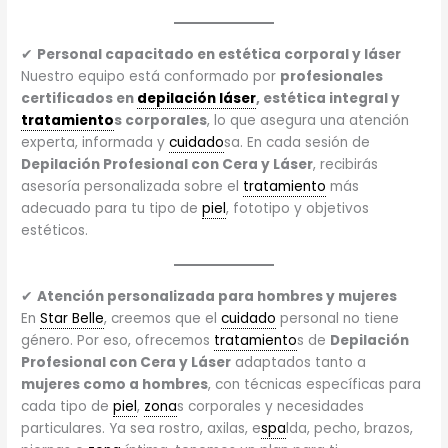
✔
Personal capacitado en estética corporal y láser
Nuestro equipo está conformado por
profesionales
certificados en
depilación láser
, estética integral y
tratamiento
s corporales
, lo que asegura una atención
experta, informada y
cuidado
sa. En cada sesión de
Depilación Profesional con Cera y Láser
, recibirás
asesoría personalizada sobre el
tratamiento
más
adecuado para tu tipo de
piel
, fototipo y objetivos
estéticos.
✔
Atención personalizada para hombres y mujeres
En
Star Belle
, creemos que el
cuidado
personal no tiene
género. Por eso, ofrecemos
tratamiento
s de
Depilación
Profesional con Cera y Láser
adaptados tanto a
mujeres como a hombres
, con técnicas específicas para
cada tipo de
piel
,
zona
s corporales y necesidades
particulares. Ya sea rostro, axilas, e
spa
lda, pecho, brazos,