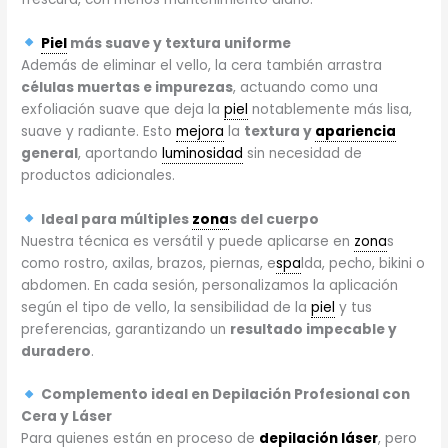
Piel
más suave y textura uniforme
Además de eliminar el vello, la cera también arrastra
células muertas e impurezas
, actuando como una
exfoliación suave que deja la
piel
notablemente más lisa,
suave y radiante. Esto
mejora
la
textura y
apariencia
general
, aportando
luminosidad
sin necesidad de
productos adicionales.
Ideal para múltiples
zona
s del cuerpo
Nuestra técnica es versátil y puede aplicarse en
zona
s
como rostro, axilas, brazos, piernas, e
spa
lda, pecho, bikini o
abdomen. En cada sesión, personalizamos la aplicación
según el tipo de vello, la sensibilidad de la
piel
y tus
preferencias, garantizando un
resultado impecable y
duradero
.
Complemento ideal en Depilación Profesional con
Cera y Láser
Para quienes están en proceso de
depilación láser
, pero