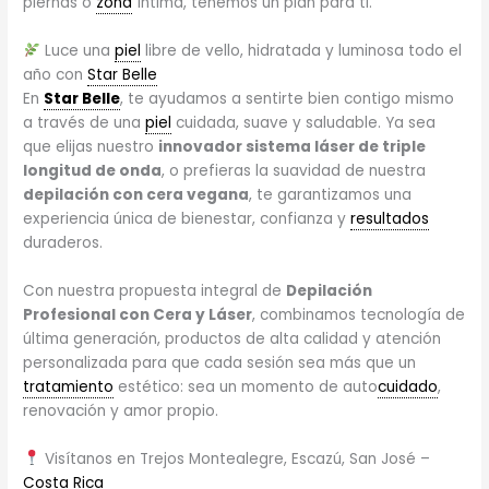
piernas o
zona
íntima, tenemos un plan para ti.
Luce una
piel
libre de vello, hidratada y luminosa todo el
año con
Star Belle
En
Star Belle
, te ayudamos a sentirte bien contigo mismo
a través de una
piel
cuidada, suave y saludable. Ya sea
que elijas nuestro
innovador sistema láser de triple
longitud de onda
, o prefieras la suavidad de nuestra
depilación con cera vegana
, te garantizamos una
experiencia única de bienestar, confianza y
resultados
duraderos.
Con nuestra propuesta integral de
Depilación
Profesional con Cera y Láser
, combinamos tecnología de
última generación, productos de alta calidad y atención
personalizada para que cada sesión sea más que un
tratamiento
estético: sea un momento de auto
cuidado
,
renovación y amor propio.
Visítanos en Trejos Montealegre, Escazú, San José –
Costa Rica