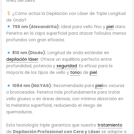
línea del bikini.
¿Cómo actúa la Depilación con Láser de Triple Longitud
de Onda?
755 nm (Alexandrita):
Ideal para vello fino y
piel
clara.
Penetra en la capa superficial para atacar folículos menos
profundos con gran eficacia.
810 nm (Diodo):
Longitud de onda estándar en
depilación láser
. Ofrece un equilibrio perfecto entre
profundidad, potencia y
seguridad
. Es eficaz para la
mayoría de los tipos de vello y
tono
s de
piel
.
1064 nm (Nd:YAG):
Recomendada para
piel
es oscuras
o bronceadas. Penetra más profundamente para tratar
vello grueso o en áreas densas, con mínima absorción en
la melanina superficial, reduciendo el riesgo de
quemaduras.
Esta tecnología triple garantiza que nuestro
tratamiento
de
Depilación Profesional con Cera y Láser
se adapte a