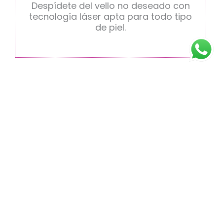
Despídete del vello no deseado con
tecnología láser apta para todo tipo
de piel.
Tratamientos Faciales
RESALTA TU BELLEZA
NATURAL
Mejora la textura, firmeza e hidratación de tu
piel con nuestros tratamientos
personalizados. Ideales para combatir