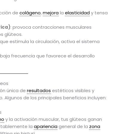
ucción de
colágeno
,
mejora
la
elasticidad
y tensa
rica)
: provoca contracciones musculares
os glúteos.
que estimula la circulación, activa el sistema
e baja frecuencia que favorece el desarrollo
teos
ón única de
resultados
estéticos visibles y
. Algunos de los principales beneficios incluyen:
s
no
y la activación muscular, tus glúteos ganan
tablemente la
apariencia
general de la
zona
ting sin bisturí.