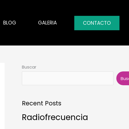
BLOG
GALERIA
CONTACTO
Buscar
Bus
Recent Posts
Radiofrecuencia