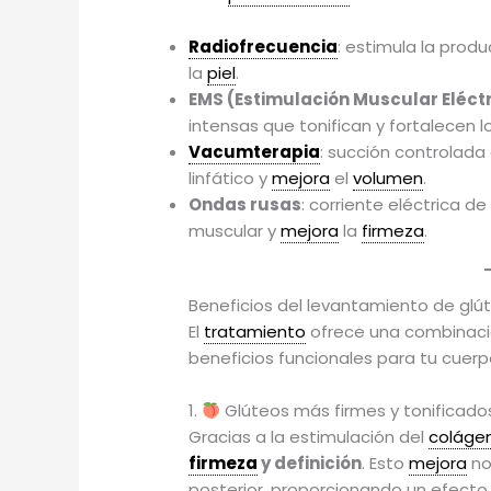
Radiofrecuencia
: estimula la prod
la
piel
.
EMS (Estimulación Muscular Eléct
intensas que tonifican y fortalecen l
Vacumterapia
: succión controlada 
linfático y
mejora
el
volumen
.
Ondas rusas
: corriente eléctrica d
muscular y
mejora
la
firmeza
.
Beneficios del levantamiento de glú
El
tratamiento
ofrece una combinaci
beneficios funcionales para tu cuerpo
1.
Glúteos más firmes y tonificado
Gracias a la estimulación del
coláge
firmeza
y definición
. Esto
mejora
no
posterior, proporcionando un efecto lif