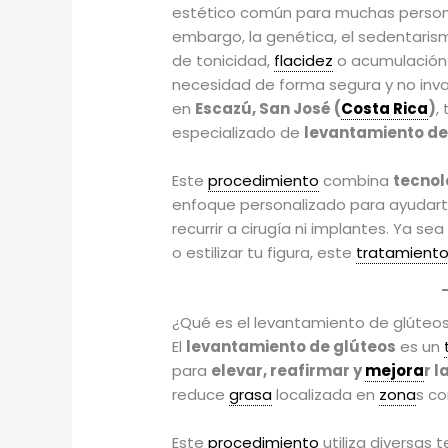
estético común para muchas persona
embargo, la genética, el sedentaris
de tonicidad,
flacidez
o acumulació
necesidad de forma segura y no inva
en
Escazú, San José (
Costa Rica
)
,
especializado de
levantamiento de
Este
procedimiento
combina
tecno
enfoque personalizado para ayudar
recurrir a cirugía ni implantes. Ya s
o estilizar tu figura, este
tratamient
¿Qué es el levantamiento de glúteo
El
levantamiento de glúteos
es un
para
elevar, reafirmar y
mejora
r l
reduce
grasa
localizada en
zona
s co
Este
procedimiento
utiliza diversas 