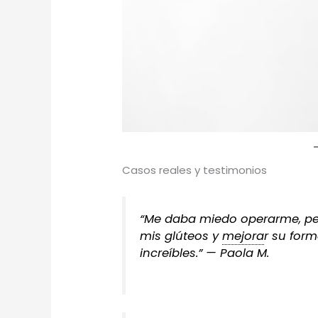
Casos reales y testimonios
“Me daba miedo operarme, pe
mis glúteos y
mejora
r su for
increíbles.” —
Paola M.