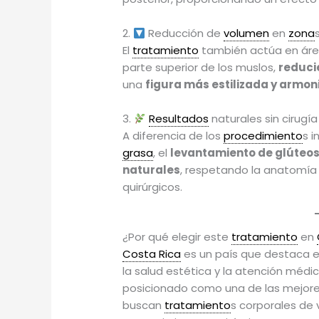
2.
Reducción de
volumen
en
zona
El
tratamiento
también actúa en áre
parte superior de los muslos,
reduci
una
figura más estilizada y armon
3.
Resultados
naturales sin cirugía
A diferencia de los
procedimiento
s i
grasa
, el
levantamiento de glúteo
naturales
, respetando la anatomía 
quirúrgicos.
¿Por qué elegir este
tratamiento
en
Costa Rica
es un país que destaca e
la salud estética y la atención médi
posicionado como una de las mejor
buscan
tratamiento
s corporales de 