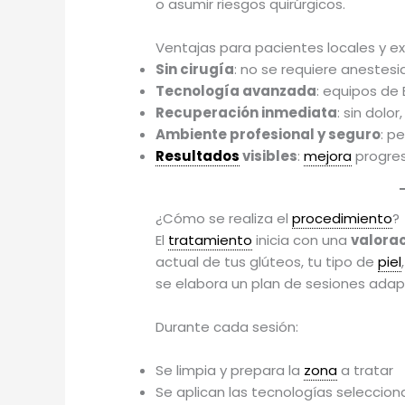
o asumir riesgos quirúrgicos.
Ventajas para pacientes locales y ex
Sin cirugía
: no se requiere anestesia
Tecnología avanzada
: equipos de
Recuperación inmediata
: sin dolo
Ambiente profesional y seguro
: p
Resultados
visibles
:
mejora
progres
¿Cómo se realiza el
procedimiento
?
El
tratamiento
inicia con una
valora
actual de tus glúteos, tu tipo de
piel
se elabora un plan de sesiones ada
Durante cada sesión:
Se limpia y prepara la
zona
a tratar
Se aplican las tecnologías seleccion