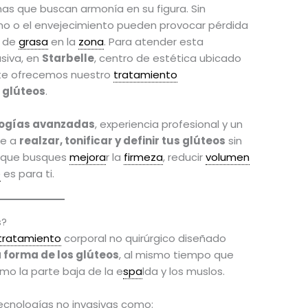
s que buscan armonía en su figura. Sin
mo o el envejecimiento pueden provocar pérdida
n de
grasa
en la
zona
. Para atender esta
siva, en
Starbelle
, centro de estética ubicado
 te ofrecemos nuestro
tratamiento
 glúteos
.
logías avanzadas
, experiencia profesional y un
te a
realzar, tonificar y definir tus glúteos
sin
ea que busques
mejora
r la
firmeza
, reducir
volumen
o
es para ti.
s?
tratamiento
corporal no quirúrgico diseñado
a forma de los glúteos
, al mismo tiempo que
mo la parte baja de la e
spa
lda y los muslos.
tecnologías no invasivas como: